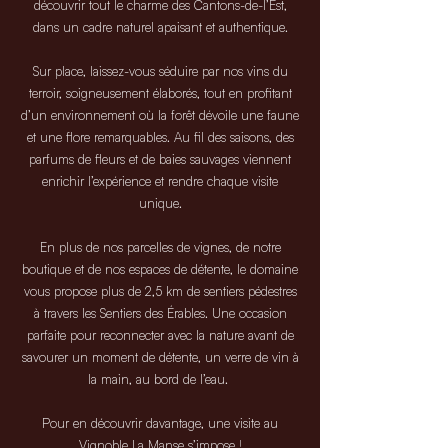
découvrir tout le charme des Cantons-de-l’Est,
dans un cadre naturel apaisant et authentique.
Sur place, laissez-vous séduire par nos vins du
terroir, soigneusement élaborés, tout en profitant
d’un environnement où la forêt dévoile une faune
et une flore remarquables. Au fil des saisons, des
parfums de fleurs et de baies sauvages viennent
enrichir l’expérience et rendre chaque visite
unique.
En plus de nos parcelles de vignes, de notre
boutique et de nos espaces de détente, le domaine
vous propose plus de 2,5 km de sentiers pédestres
à travers les Sentiers des Érables. Une occasion
parfaite pour reconnecter avec la nature avant de
savourer un moment de détente, un verre de vin à
la main, au bord de l’eau.
Pour en découvrir davantage, une visite au
Vignoble La Manse s’impose !