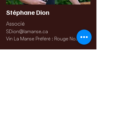
Stéphane Dion
Associé
SDion@lamanse.ca
Vin La Manse Préféré : Rouge No. 1425
Heures d'ouverture