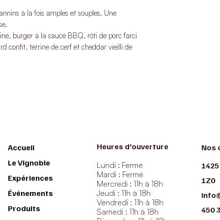
annins à la fois amples et souples. Une
se.
ine, burger à la sauce BBQ, rôti de porc farci
onfit, terrine de cerf et cheddar vieilli de
Heures d'ouverture
Accueil
Nos 
Le Vignoble
Lundi : Fermé
1425
Mardi : Fermé
Expériences
1Z0
Mercredi : 11h à 18h
Événements
Jeudi : 11h à 18h
info
Vendredi : 11h à 18h
Produits
450 
Samedi : 11h à 18h