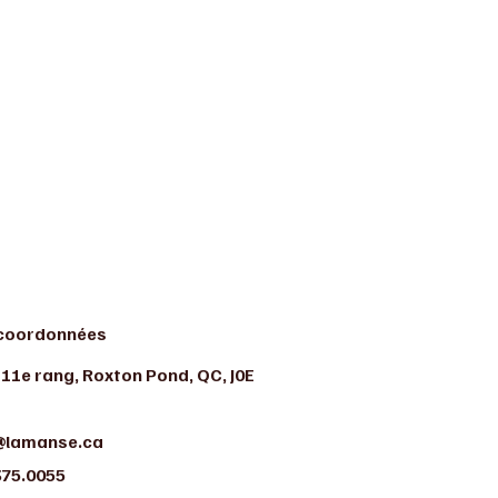
coordonnées
 11e rang, Roxton Pond, QC, J0E
@lamanse.ca
375.0055