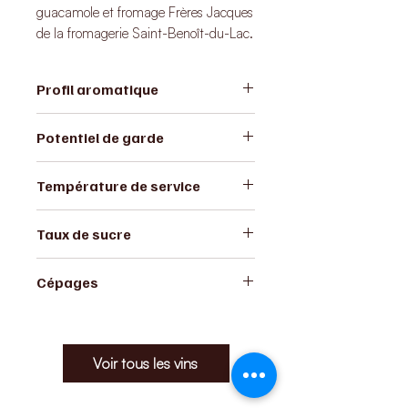
guacamole et fromage Frères Jacques
de la fromagerie Saint-Benoît-du-Lac.
Profil aromatique
Fruité et vif
Potentiel de garde
2-3 ans
Température de service
10-12 degrés
Taux de sucre
<1 g/l
Cépages
Frontenac blanc, frontenac gris,
somerset, muscat, bel-chas
Voir tous les vins