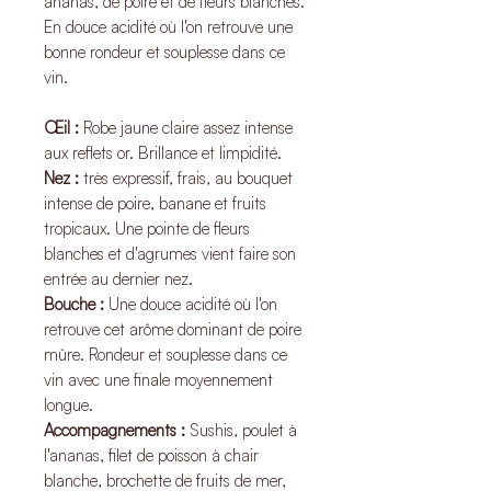
ananas, de poire et de fleurs blanches.
En douce acidité où l'on retrouve une
bonne rondeur et souplesse dans ce
vin.
Œil :
Robe jaune claire assez intense
aux reflets or. Brillance et limpidité.
Nez :
très expressif, frais, au bouquet
intense de poire, banane et fruits
tropicaux. Une pointe de fleurs
blanches et d'agrumes vient faire son
entrée au dernier nez.
Bouche :
Une douce acidité où l'on
retrouve cet arôme dominant de poire
mûre. Rondeur et souplesse dans ce
vin avec une finale moyennement
longue.
Accompagnements :
Sushis, poulet à
l'ananas, filet de poisson à chair
blanche, brochette de fruits de mer,