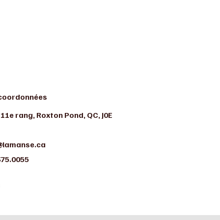
coordonnées
 11e rang, Roxton Pond, QC, J0E
@lamanse.ca
375.0055