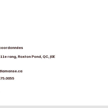
coordonnées
 11e rang, Roxton Pond, QC, J0E
@lamanse.ca
375.0055